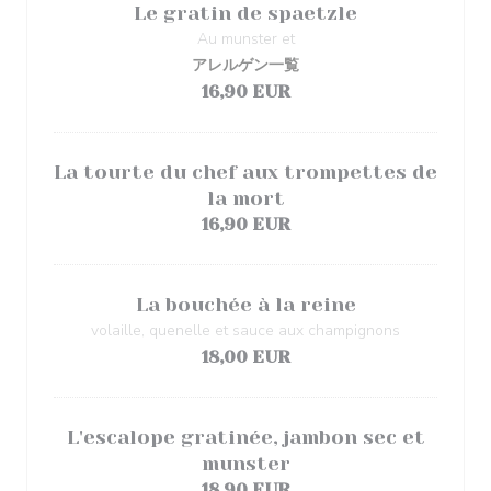
Le gratin de spaetzle
Au munster et
アレルゲン一覧
16,90 EUR
La tourte du chef aux trompettes de
la mort
16,90 EUR
La bouchée à la reine
volaille, quenelle et sauce aux champignons
18,00 EUR
L'escalope gratinée, jambon sec et
munster
18,90 EUR