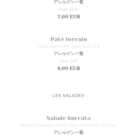
アレルゲン一覧
Plat 12,9.
7,00 EUR
Pâté lorrain
Taille entrée 8 € Taille plat 14 €
アレルゲン一覧
Plat 14€
8,00 EUR
LES SALADES
Salade burrata
Burratas, tomate cerises rôties et tomates fraiches
アレルゲン一覧