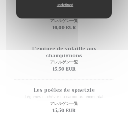
undefined
L'assiette lorraine
Quiche lorraine, pâté lorrain, tarte aux poireaux
アレルゲン一覧
16,00 EUR
L'émincé de volaille aux
champignons
アレルゲン一覧
15,50 EUR
Les poêles de spaetzle
Légumes et chèvre ou carbonara emmental
アレルゲン一覧
15,50 EUR