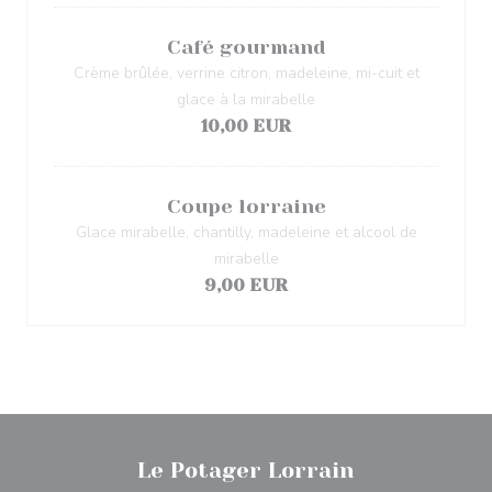
Café gourmand
Crème brûlée, verrine citron, madeleine, mi-cuit et
glace à la mirabelle
10,00 EUR
Coupe lorraine
Glace mirabelle, chantilly, madeleine et alcool de
mirabelle
9,00 EUR
Le Potager Lorrain