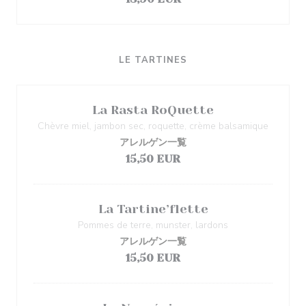
LE TARTINES
La Rasta RoQuette
Chèvre miel, jambon sec, roquette, crème balsamique
アレルゲン一覧
15,50 EUR
La Tartine’flette
Pommes de terre, munster, lardons
アレルゲン一覧
15,50 EUR