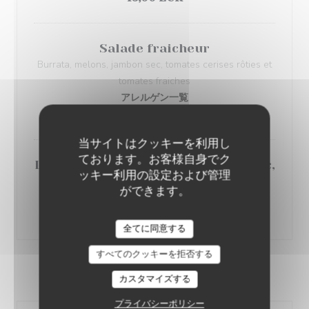
Salade fraicheur
Burrata, melons, jambon sec, tomates cerises rôties et
tomates fraiches
アレルゲン一覧
16,50 EUR
当サイトはクッキーを利用し
ております。お客様自身でク
La gourmande, foie gras, jambon sec,
ッキー利用の設定および管理
fuseau
ができます。
アレルゲン一覧
19,00 EUR
LE POTAGER LORRAIN
全てに同意する
すべてのクッキーを拒否する
LES PLATS TRADITIONNELS
カスタマイズする
プライバシーポリシー