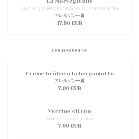
La Norvégienne
Saumon gravelax, fromage blanc coriandre et fêta
アレルゲン一覧
17,00 EUR
LES DESSERTS
Crème brûlée à la bergamotte
アレルゲン一覧
7,00 EUR
Verrine citron
Crème citron et crumble
7,00 EUR