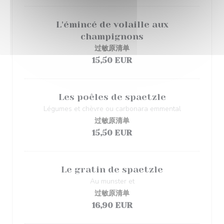
L'émincé de volaille aux
champignons
过敏原清单
15,50 EUR
Les poêles de spaetzle
Légumes et chèvre ou carbonara emmental
过敏原清单
15,50 EUR
Le gratin de spaetzle
Au munster et
过敏原清单
16,90 EUR