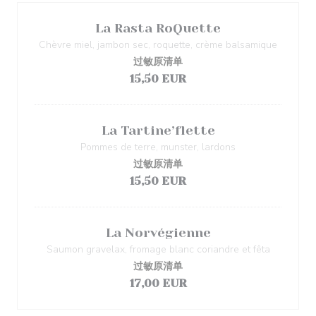
La Rasta RoQuette
Chèvre miel, jambon sec, roquette, crème balsamique
过敏原清单
15,50 EUR
La Tartine’flette
Pommes de terre, munster, lardons
过敏原清单
15,50 EUR
La Norvégienne
Saumon gravelax, fromage blanc coriandre et fêta
过敏原清单
17,00 EUR