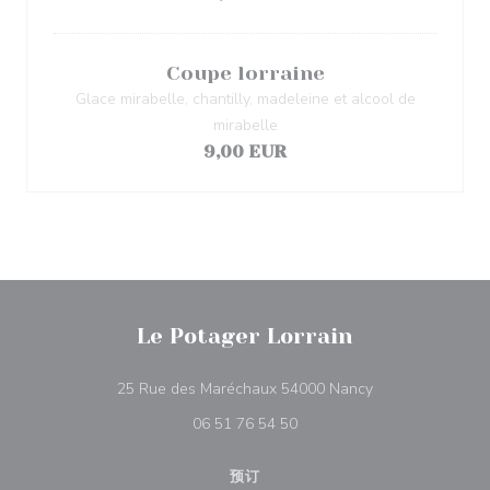
Coupe lorraine
Glace mirabelle, chantilly, madeleine et alcool de
mirabelle
9,00 EUR
Le Potager Lorrain
((在新窗口中打开)
25 Rue des Maréchaux 54000 Nancy
06 51 76 54 50
预订