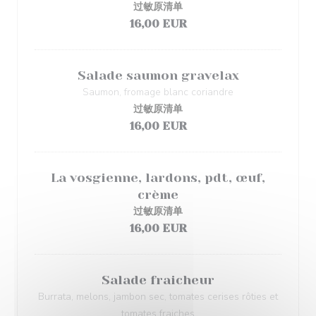
过敏原清单
16,00 EUR
Salade saumon gravelax
Saumon, fromage blanc coriandre
过敏原清单
16,00 EUR
La vosgienne, lardons, pdt, œuf,
crème
过敏原清单
16,00 EUR
Salade fraicheur
Burrata, melons, jambon sec, tomates cerises rôties et
tomates fraiches