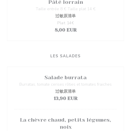
Pâté lorrain
Taille entrée 8 € Taille plat 14 €
过敏原清单
Plat 14€
8,00 EUR
LES SALADES
Salade burrata
Burratas, tomate cerises rôties et tomates fraiches
过敏原清单
13,90 EUR
La chèvre chaud, petits légumes,
noix