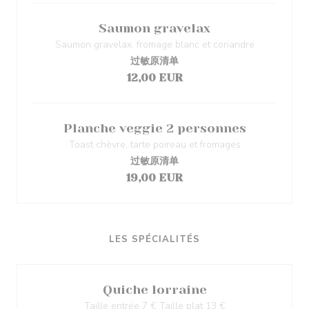
Saumon gravelax
Saumon gravelax, fromage blanc et coriandre
过敏原清单
12,00 EUR
Planche veggie 2 personnes
Toast chèvre, tarte poireau et fromages
过敏原清单
19,00 EUR
LES SPÉCIALITÉS
Quiche lorraine
Taille entrée 7 € Taille plat 13 €