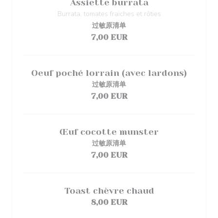
Assiette burrata
Burrata, tomates fraiches et rôties
过敏原清单
7,00 EUR
Oeuf poché lorrain (avec lardons)
过敏原清单
7,00 EUR
Œuf cocotte munster
过敏原清单
7,00 EUR
Toast chèvre chaud
8,00 EUR