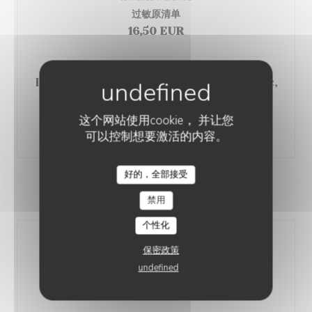
过敏原清单
16,50 EUR
La gourmande, foie gras, jambon sec,
fuseau
过敏原清单
这个网站使用cookie， 并让您
19,00 EUR
可以控制想要激活的内容。
好的，全部接受
LE POTAGER LORRAIN
LES PLATS TRADITIONNELS
禁用
个性化
L'assiette lorraine
保密政策
Quiche lorraine, pâté lorrain, tarte aux poireaux
undefined
过敏原清单
16,00 EUR