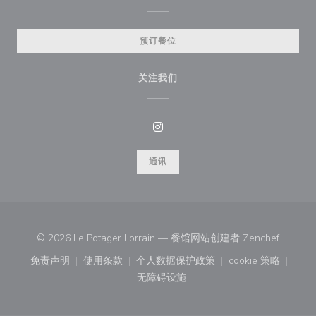
预订餐位
关注我们
Instagram ((在新窗口中打开))
通讯
((在新窗
© 2026 Le Potager Lorrain — 餐馆网站创建者
Zenchef
免责声明
使用条款
个人数据保护政策
cookie 策略
((在新窗口中打开))
((在新窗口中打开))
((在新窗口中打开))
((在新窗口中
无障碍设施
((在新窗口中打开))