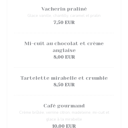
Vacherin praliné
Glace vanille, chantilly, caramel et pralin
7,50 EUR
Mi-cuit au chocolat et crème
anglaise
8,00 EUR
Tartelette mirabelle et crumble
8,50 EUR
Café gourmand
Crème brûlée, verrine citron, madeleine, mi-cuit et
glace à la mirabelle
10,00 EUR