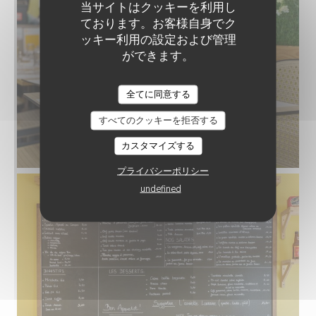
当サイトはクッキーを利用し
ております。お客様自身でク
ッキー利用の設定および管理
ができます。
LE POTAGER LORRAIN
全てに同意する
すべてのクッキーを拒否する
カスタマイズする
Salle_.jpg
プライバシーポリシー
undefined