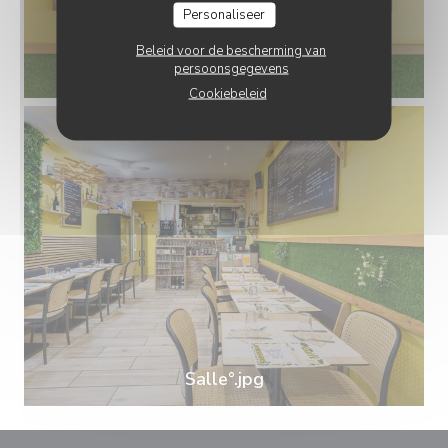
Personaliseer
Beleid voor de bescherming van
Carte.jpg
persoonsgegevens
Cookiebeleid
Salle°.jpg