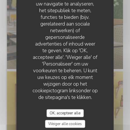
uw navigatie te analyseren,
het sitepubliek te meten,
functies te bieden (bijv.
gerelateerd aan sociale
netwerken) of
gepersonaliseerde
LE POTAGER LORRAIN
advertenties of inhoud weer
te geven. Klik op 'OK,
accepteer alle', 'Weiger alle' of
Salle_.jpg
'Personaliseer' om uw
voorkeuren te beheren. U kunt
uw keuzes op elk moment
wijzigen door op het
cookiepictogram linksonder op
de sitepagina's te klikken.
OK, accepteer alle
Weiger alle cookies