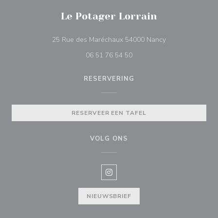
Le Potager Lorrain
((opent in een ni
25 Rue des Maréchaux 54000 Nancy
06 51 76 54 50
RESERVERING
RESERVEER EEN TAFEL
VOLG ONS
Instagram ((opent in een nieuw v
NIEUWSBRIEF