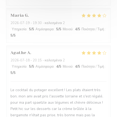
Maria
G
2026-07-19
- 19:30 - καλεσμένοι 2
Υπηρεσία
:
5
/5
Ατμόσφαιρα
:
5
/5
Μενού
:
4
/5
Ποιότητα / Τιμή
:
5
/5
Agathe
A
2026-07-18
- 20:15 - καλεσμένοι 2
Υπηρεσία
:
5
/5
Ατμόσφαιρα
:
4
/5
Μενού
:
4
/5
Ποιότητα / Τιμή
:
5
/5
Le cocktail du potager excellent ! Les plats étaient très
bon, mon ami avait pris l'assiette lorraine et s'est régalé,
pour ma part spaetzle aux légumes et chèvre délicieux !
Petit hic sur les desserts car la crème brûlée à la
bergamote n'était pas prise, très bonne mais pas la