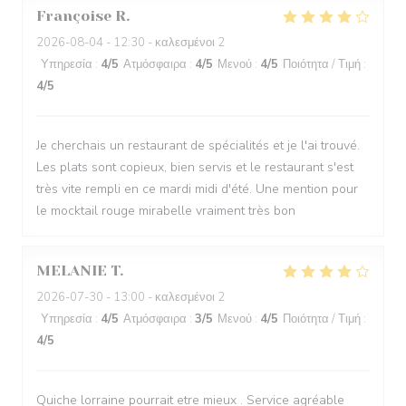
Françoise
R
2026-08-04
- 12:30 - καλεσμένοι 2
Υπηρεσία
:
4
/5
Ατμόσφαιρα
:
4
/5
Μενού
:
4
/5
Ποιότητα / Τιμή
:
4
/5
Je cherchais un restaurant de spécialités et je l'ai trouvé.
Les plats sont copieux, bien servis et le restaurant s'est
très vite rempli en ce mardi midi d'été. Une mention pour
le mocktail rouge mirabelle vraiment très bon
MELANIE
T
2026-07-30
- 13:00 - καλεσμένοι 2
Υπηρεσία
:
4
/5
Ατμόσφαιρα
:
3
/5
Μενού
:
4
/5
Ποιότητα / Τιμή
:
4
/5
Quiche lorraine pourrait etre mieux . Service agréable