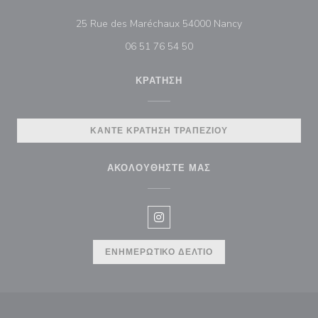
((ανοίγει σε νέο
25 Rue des Maréchaux 54000 Nancy
06 51 76 54 50
ΚΡΆΤΗΣΗ
ΚΆΝΤΕ ΚΡΆΤΗΣΗ ΤΡΑΠΕΖΙΟΎ
ΑΚΟΛΟΥΘΉΣΤΕ ΜΑΣ
Instagram ((ανοίγει σε νέο παρά
ΕΝΗΜΕΡΩΤΙΚΌ ΔΕΛΤΊΟ