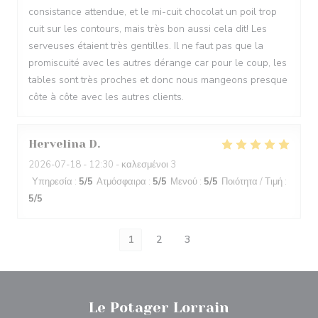
consistance attendue, et le mi-cuit chocolat un poil trop
cuit sur les contours, mais très bon aussi cela dit! Les
serveuses étaient très gentilles. Il ne faut pas que la
promiscuité avec les autres dérange car pour le coup, les
tables sont très proches et donc nous mangeons presque
côte à côte avec les autres clients.
Hervelina
D
2026-07-18
- 12:30 - καλεσμένοι 3
Υπηρεσία
:
5
/5
Ατμόσφαιρα
:
5
/5
Μενού
:
5
/5
Ποιότητα / Τιμή
:
5
/5
1
2
3
Le Potager Lorrain