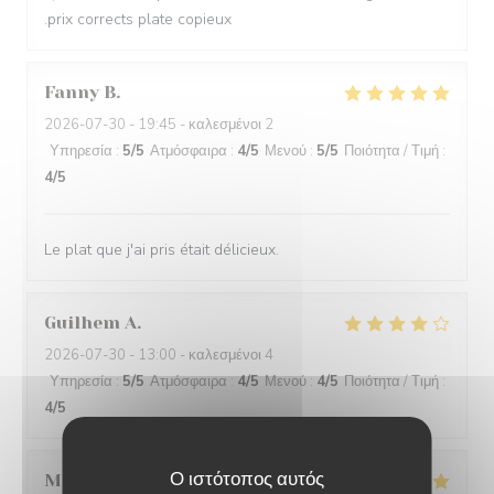
.prix corrects plate copieux
Fanny
B
2026-07-30
- 19:45 - καλεσμένοι 2
Υπηρεσία
:
5
/5
Ατμόσφαιρα
:
4
/5
Μενού
:
5
/5
Ποιότητα / Τιμή
:
4
/5
Le plat que j'ai pris était délicieux.
Guilhem
A
2026-07-30
- 13:00 - καλεσμένοι 4
Υπηρεσία
:
5
/5
Ατμόσφαιρα
:
4
/5
Μενού
:
4
/5
Ποιότητα / Τιμή
:
4
/5
Ο ιστότοπος αυτός
Michaël
L