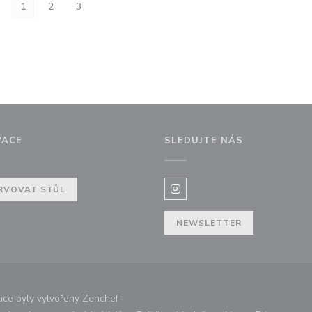
1
2
3
VACE
SLEDUJTE NÁS
ém okně))
RVOVAT STŮL
Instagram ((otevře se v nov
NEWSLETTER
((otevře se v novém okně))
ace byly vytvořeny
Zenchef