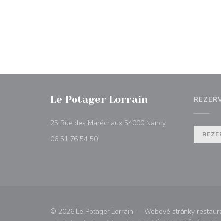
Le Potager Lorrain
REZER
((otevře se v nov
25 Rue des Maréchaux 54000 Nancy
REZE
06 51 76 54 50
© 2026 Le Potager Lorrain — Webové stránky restaur