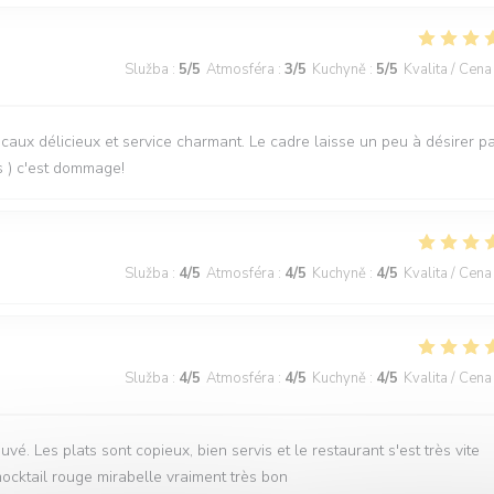
Služba
:
5
/5
Atmosféra
:
3
/5
Kuchyně
:
5
/5
Kvalita / Cena
locaux délicieux et service charmant. Le cadre laisse un peu à désirer p
s ) c'est dommage!
Služba
:
4
/5
Atmosféra
:
4
/5
Kuchyně
:
4
/5
Kvalita / Cena
Služba
:
4
/5
Atmosféra
:
4
/5
Kuchyně
:
4
/5
Kvalita / Cena
ouvé. Les plats sont copieux, bien servis et le restaurant s'est très vite
mocktail rouge mirabelle vraiment très bon