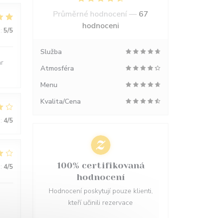
Průměrné hodnocení —
67
hodnoceni
:
5
/5
Služba
ar
Atmosféra
Menu
Kvalita/Cena
:
4
/5
100% certifikovaná
:
4
/5
hodnocení
Hodnocení poskytují pouze klienti,
kteří učinili rezervace