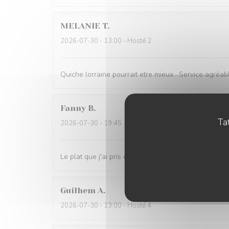
MELANIE
T
2026-07-30
- 13:00 - Hosté 2
Quiche lorraine pourrait etre mieux . Service agréabl
Fanny
B
Tat
2026-07-30
- 19:45 - Hosté 2
Le plat que j'ai pris était délicieux.
Guilhem
A
2026-07-30
- 13:00 - Hosté 4