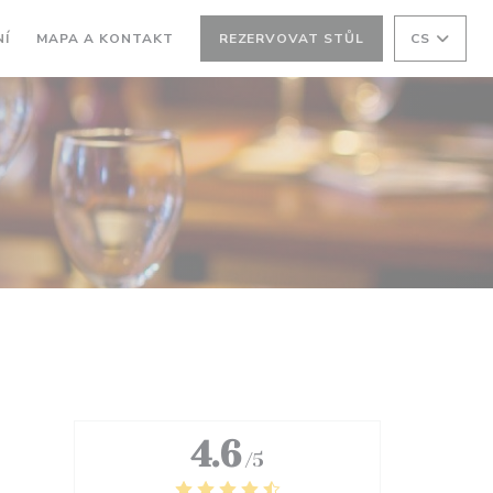
Í
MAPA A KONTAKT
REZERVOVAT STŮL
CS
4.6
/5